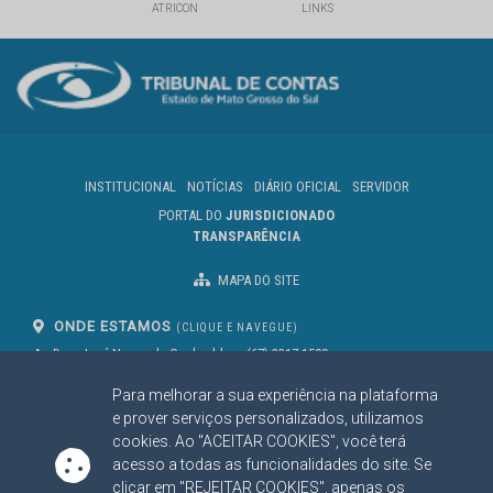
ATRICON
LINKS
INSTITUCIONAL
NOTÍCIAS
DIÁRIO OFICIAL
SERVIDOR
PORTAL DO
JURISDICIONADO
TRANSPARÊNCIA
MAPA DO SITE
ONDE ESTAMOS
(CLIQUE E NAVEGUE)
Av. Des. José Nunes da Cunha, bloco
(67) 3317-1500
29
Seg à Sex das 07 as 13h
Para melhorar a sua experiência na plataforma
Campo Grande/MS
CEP: 79031-310
e prover serviços personalizados, utilizamos
cookies. Ao "ACEITAR COOKIES", você terá
acesso a todas as funcionalidades do site. Se
clicar em "REJEITAR COOKIES", apenas os
SIGA NOSSAS REDES SOCIAIS