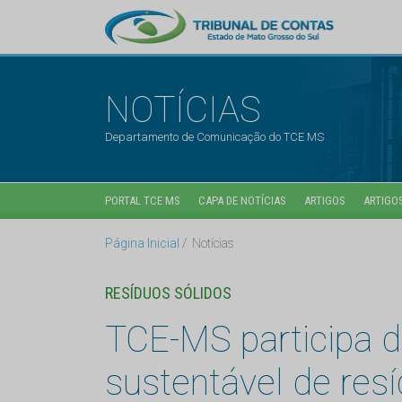
NOTÍCIAS
Departamento de Comunicação do TCE MS
PORTAL TCE MS
CAPA DE NOTÍCIAS
ARTIGOS
ARTIGOS
Página Inicial
Notícias
RESÍDUOS SÓLIDOS
TCE-MS participa d
sustentável de res