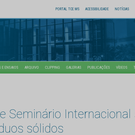
PORTAL TCE MS
ACESSIBILIDADE
NOTÍCIAS
 E ENSAIOS
ARQUIVO
CLIPPING
GALERIAS
PUBLICAÇÕES
VÍDEOS
e Seminário Internacional
íduos sólidos