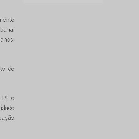
mente
bana,
banos,
to de
E-PE e
idade
tuação