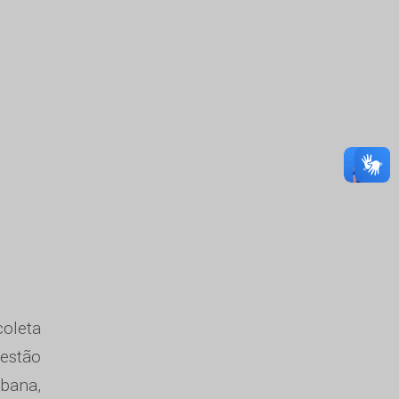
coleta
gestão
rbana,