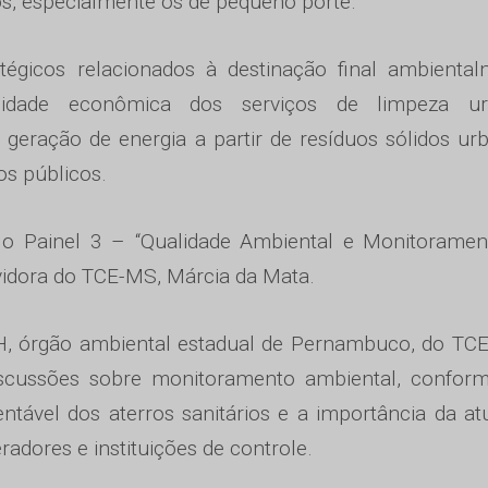
os, especialmente os de pequeno porte.
égicos relacionados à destinação final ambiental
ilidade econômica dos serviços de limpeza ur
geração de energia a partir de resíduos sólidos ur
os públicos.
 o Painel 3 – “Qualidade Ambiental e Monitoramen
rvidora do TCE-MS, Márcia da Mata.
H, órgão ambiental estadual de Pernambuco, do TC
iscussões sobre monitoramento ambiental, conform
entável dos aterros sanitários e a importância da a
radores e instituições de controle.