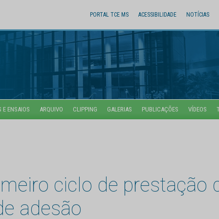
PORTAL TCE MS
ACESSIBILIDADE
NOTÍCIAS
 E ENSAIOS
ARQUIVO
CLIPPING
GALERIAS
PUBLICAÇÕES
VÍDEOS
meiro ciclo de prestação d
de adesão