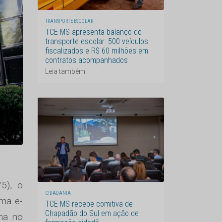
TRANSPORTE ESCOLAR
TCE-MS apresenta balanço do
transporte escolar: 500 veículos
fiscalizados e R$ 60 milhões em
contratos acompanhados
Leia também
5), o
CIDADANIA
ema e-
TCE-MS recebe comitiva de
Chapadão do Sul em ação de
rma no