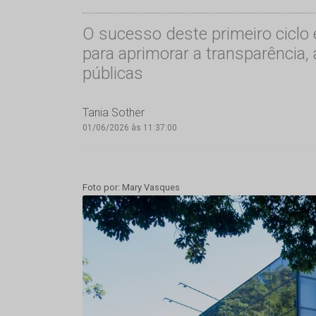
O sucesso deste primeiro ciclo
para aprimorar a transparência, 
públicas
Tania Sother
01/06/2026 às 11:37:00
Foto por: Mary Vasques