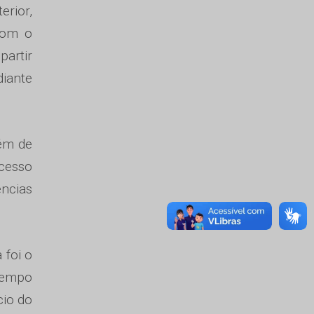
erior,
Com o
partir
iante
lém de
ocesso
ências
 foi o
 tempo
cio do