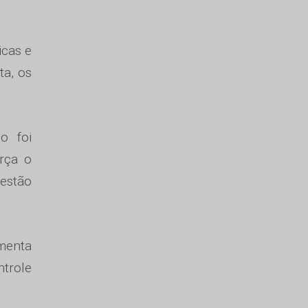
icas e
ta, os
o foi
rça o
estão
menta
ntrole