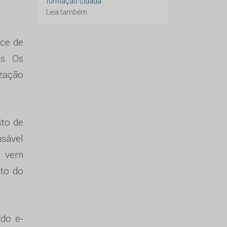
formação cidadã
Leia também
ice de
s. Os
ização
to de
nsável
e vem
to do
 do e-