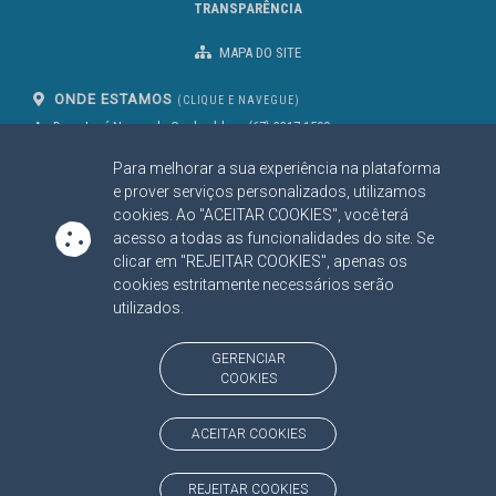
TRANSPARÊNCIA
MAPA DO SITE
ONDE ESTAMOS
(CLIQUE E NAVEGUE)
Av. Des. José Nunes da Cunha, bloco
(67) 3317-1500
29
Seg à Sex das 07 as 13h
Para melhorar a sua experiência na plataforma
Campo Grande/MS
CEP: 79031-310
e prover serviços personalizados, utilizamos
cookies. Ao "ACEITAR COOKIES", você terá
acesso a todas as funcionalidades do site. Se
clicar em "REJEITAR COOKIES", apenas os
SIGA NOSSAS REDES SOCIAIS
cookies estritamente necessários serão
Linked In
Youtube
Facebook
X
Instagram
utilizados.
BAIXE NOSSO APLICATIVO
GERENCIAR
COOKIES
ACEITAR COOKIES
https://www.tce.ms.gov.br
REJEITAR COOKIES