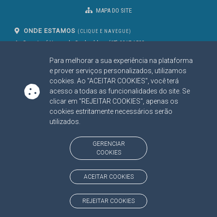
MAPA DO SITE
ONDE ESTAMOS
(CLIQUE E NAVEGUE)
Av. Des. José Nunes da Cunha, bloco
(67) 3317-1500
29
Seg à Sex das 07 as 13h
Para melhorar a sua experiência na plataforma
Campo Grande/MS
CEP: 79031-310
e prover serviços personalizados, utilizamos
cookies. Ao "ACEITAR COOKIES", você terá
acesso a todas as funcionalidades do site. Se
clicar em "REJEITAR COOKIES", apenas os
SIGA NOSSAS REDES SOCIAIS
cookies estritamente necessários serão
Linked In
Youtube
Facebook
X
Instagram
utilizados.
BAIXE NOSSO APLICATIVO
GERENCIAR
COOKIES
ACEITAR COOKIES
https://www.tce.ms.gov.br
REJEITAR COOKIES