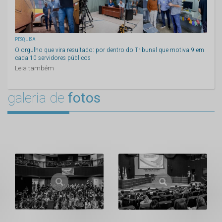
PESQUISA
O orgulho que vira resultado: por dentro do Tribunal que motiva 9 em
cada 10 servidores públicos
Leia também
galeria de
fotos