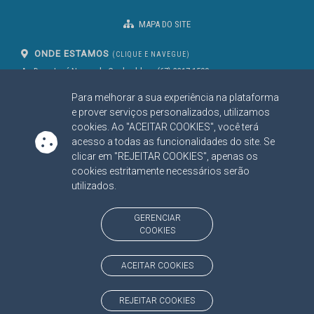
MAPA DO SITE
ONDE ESTAMOS
(CLIQUE E NAVEGUE)
Av. Des. José Nunes da Cunha, bloco
(67) 3317-1500
29
Seg à Sex das 07 as 13h
Para melhorar a sua experiência na plataforma
Campo Grande/MS
CEP: 79031-310
e prover serviços personalizados, utilizamos
cookies. Ao "ACEITAR COOKIES", você terá
acesso a todas as funcionalidades do site. Se
clicar em "REJEITAR COOKIES", apenas os
SIGA NOSSAS REDES SOCIAIS
cookies estritamente necessários serão
Linked In
Youtube
Facebook
X
Instagram
utilizados.
BAIXE NOSSO APLICATIVO
GERENCIAR
COOKIES
ACEITAR COOKIES
https://www.tce.ms.gov.br
REJEITAR COOKIES