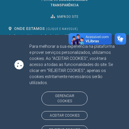
TRANSPARÊNCIA
MAPA DO SITE
ONDE ESTAMOS
(CLIQUE E NAVEGUE)
Av. Des. José Nunes da Cunha, bloco
(67) 3317-1500
29
Seg à Sex das 07 as 13h
Para melhorar a sua experiência na plataforma
Campo Grande/MS
CEP: 79031-310
e prover serviços personalizados, utilizamos
cookies. Ao "ACEITAR COOKIES", você terá
acesso a todas as funcionalidades do site. Se
clicar em "REJEITAR COOKIES", apenas os
SIGA NOSSAS REDES SOCIAIS
cookies estritamente necessários serão
Linked In
Youtube
Facebook
X
Instagram
utilizados.
BAIXE NOSSO APLICATIVO
GERENCIAR
COOKIES
ACEITAR COOKIES