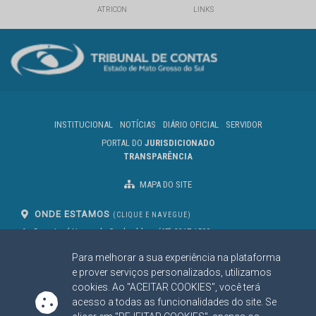
ATRICON
LINKS
INSTITUCIONAL
NOTÍCIAS
DIÁRIO OFICIAL
SERVIDOR
PORTAL DO
JURISDICIONADO
TRANSPARÊNCIA
MAPA DO SITE
ONDE ESTAMOS
(CLIQUE E NAVEGUE)
Av. Des. José Nunes da Cunha, bloco
(67) 3317-1500
29
Seg à Sex das 07 as 13h
Para melhorar a sua experiência na plataforma
Campo Grande/MS
CEP: 79031-310
e prover serviços personalizados, utilizamos
cookies. Ao "ACEITAR COOKIES", você terá
acesso a todas as funcionalidades do site. Se