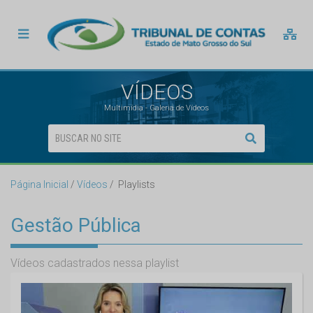
VÍDEOS
Multimídia - Galeria de Vídeos
Página Inicial
Vídeos
Playlists
Gestão Pública
Vídeos cadastrados nessa playlist