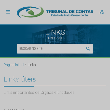
LINKS
Links úteis
Página Inicial
Links
Links
úteis
Links importantes de Órgãos e Entidades