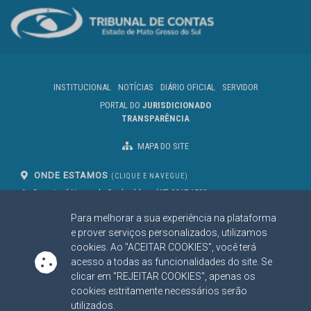
INSTITUCIONAL
NOTÍCIAS
DIÁRIO OFICIAL
SERVIDOR
PORTAL DO
JURISDICIONADO
TRANSPARÊNCIA
MAPA DO SITE
ONDE ESTAMOS
(CLIQUE E NAVEGUE)
Av. Des. José Nunes da Cunha, bloco
(67) 3317-1500
29
Seg à Sex das 07 as 13h
Para melhorar a sua experiência na plataforma
Campo Grande/MS
CEP: 79031-310
e prover serviços personalizados, utilizamos
cookies. Ao "ACEITAR COOKIES", você terá
acesso a todas as funcionalidades do site. Se
clicar em "REJEITAR COOKIES", apenas os
SIGA NOSSAS REDES SOCIAIS
cookies estritamente necessários serão
Linked In
Youtube
Facebook
X
Instagram
utilizados.