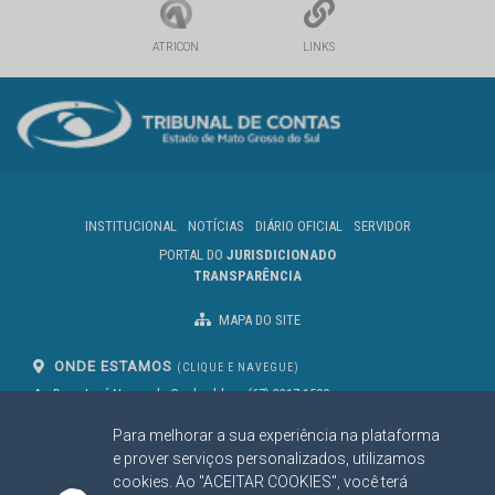
ATRICON
LINKS
INSTITUCIONAL
NOTÍCIAS
DIÁRIO OFICIAL
SERVIDOR
PORTAL DO
JURISDICIONADO
TRANSPARÊNCIA
MAPA DO SITE
ONDE ESTAMOS
(CLIQUE E NAVEGUE)
Av. Des. José Nunes da Cunha, bloco
(67) 3317-1500
29
Seg à Sex das 07 as 13h
Para melhorar a sua experiência na plataforma
Campo Grande/MS
CEP: 79031-310
e prover serviços personalizados, utilizamos
cookies. Ao "ACEITAR COOKIES", você terá