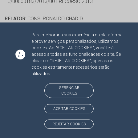
TC/00000183/2013/001 RECURSO 2013
RELATOR:
CONS. RONALDO CHADID
PROCESSO:
TC/18472/2013
Para melhorar a sua experiência na plataforma
ASSUNTO:
CONTRATO ADMINISTRATIVO 2013
e prover serviços personalizados, utilizamos
PROTOCOLO:
1458449
cookies. Ao "ACEITAR COOKIES", você terá
ORGÃO:
FUNDO ESPECIAL P/ INSTALAÇÃO, DESENV. E
acesso a todas as funcionalidades do site. Se
clicar em "REJEITAR COOKIES", apenas os
APERFEIÇOAMENTO DOS JUIZADOS ESP. CÍVEIS E
cookies estritamente necessários serão
CRIMINAIS
utilizados.
INTERESSADO(S):
JOENILDO DE SOUZA CHAVES, LIMA &
GOMES COMERCIO DE INFORMATICA LTDA - ME
GERENCIAR
COOKIES
ADVOGADO(S):
NÃO HÁ
ACEITAR COOKIES
RELATOR:
CONS. RONALDO CHADID
PROCESSO:
TC/19811/2014
REJEITAR COOKIES
ASSUNTO:
CONTRATO ADMINISTRATIVO 2013