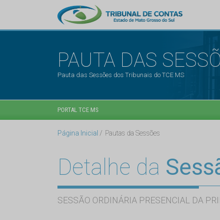
PAUTA DAS SESS
Pauta das Sessões dos Tribunais do TCE MS
PORTAL TCE MS
Página Inicial
Pautas da Sessões
Detalhe da
Sess
SESSÃO ORDINÁRIA PRESENCIAL DA PRI