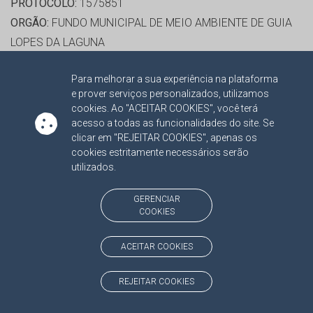
PROTOCOLO:
1575851
ORGÃO:
FUNDO MUNICIPAL DE MEIO AMBIENTE DE GUIA
LOPES DA LAGUNA
INTERESSADO(S):
JACOMO DAGOSTIN
Para melhorar a sua experiência na plataforma
ADVOGADO(S):
NÃO HÁ
e prover serviços personalizados, utilizamos
PROCESSO(S) APENSADO(S):
cookies. Ao "ACEITAR COOKIES", você terá
TC/00009020/2019 PROCEDIMENTOS ESPECIAIS 2015
acesso a todas as funcionalidades do site. Se
clicar em "REJEITAR COOKIES", apenas os
cookies estritamente necessários serão
RELATOR:
CONS. RONALDO CHADID
utilizados.
PROCESSO:
TC/2675/2015
ASSUNTO:
APURAÇÃO DE RESPONSABILIDADE 2013
GERENCIAR
COOKIES
PROTOCOLO:
1575862
ORGÃO:
FUNDO MUNICIPAL DE TURISMO DE GUIA LOPES
ACEITAR COOKIES
DA LAGUNA
INTERESSADO(S):
JACOMO DAGOSTIN
REJEITAR COOKIES
ADVOGADO(S):
NÃO HÁ