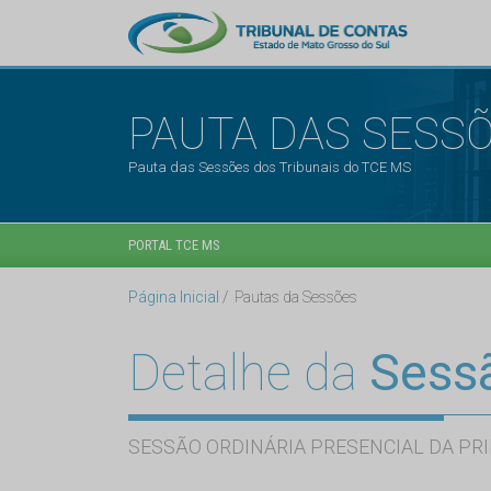
PAUTA DAS SESS
Pauta das Sessões dos Tribunais do TCE MS
PORTAL TCE MS
Página Inicial
Pautas da Sessões
Detalhe da
Sess
SESSÃO ORDINÁRIA PRESENCIAL DA PRI