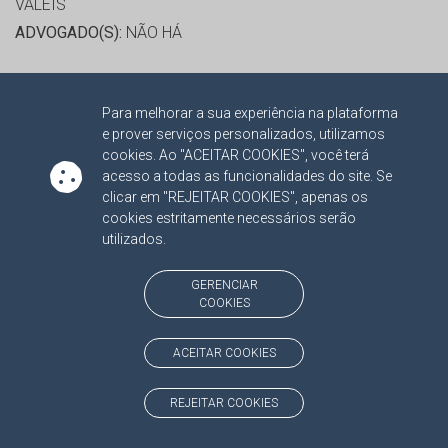
VALEIS
ADVOGADO(S):
NÃO HÁ
RELATOR:
CONS. RONALDO CHADID
Para melhorar a sua experiência na plataforma
PROCESSO:
TC/9504/2015
e prover serviços personalizados, utilizamos
ASSUNTO:
CONTRATO ADMINISTRATIVO 2015
cookies. Ao "ACEITAR COOKIES", você terá
PROTOCOLO:
1599727
acesso a todas as funcionalidades do site. Se
clicar em "REJEITAR COOKIES", apenas os
ORGÃO:
PREFEITURA MUNICIPAL DE SÃO GABRIEL DO
cookies estritamente necessários serão
OESTE
utilizados.
INTERESSADO(S):
ADÃO UNÍRIO ROLIM, PETEL MATERIAIS
DE CONSTRUÇÃO E EQUIPAMENTOS LTDA
GERENCIAR
COOKIES
ADVOGADO(S):
NÃO HÁ
PROCESSO(S) APENSADO(S):
ACEITAR COOKIES
TC/00009504/2015/001 RECURSO 2018
REJEITAR COOKIES
RELATOR:
CONS. RONALDO CHADID