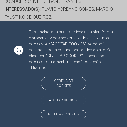
DO ADOLESCENTE DE BANDEIRANTES
INTERESSADO(S):
FLAVIO ADREANO GOMES, MARCIO
FAUSTINO DE QUEIROZ
ADVOGADO(S):
NATHALIA SANTOS PAGNONCELLI
Para melhorar a sua experiência na plataforma
OBSERVAÇÃO:
RETIRADO DE OFÍCIO NA 02ª SESSÃO
e prover serviços personalizados, utilizamos
ORDINÁRIA DO TRIBUNAL PLENO DE 22/02/2017.
cookies. Ao "ACEITAR COOKIES", você terá
PUBLICADO NO DOETCE/MS Nº 1493 DE 17/02/2017,
acesso a todas as funcionalidades do site. Se
clicar em "REJEITAR COOKIES", apenas os
PÁGINA 03.
cookies estritamente necessários serão
PROCESSO(S) APENSADO(S):
utilizados.
TC/00009777/2020 PROCEDIMENTOS ESPECIAIS 2013
GERENCIAR
COOKIES
RELATOR:
CONS. JERSON DOMINGOS
PROCESSO:
TC/5864/2013
ACEITAR COOKIES
ASSUNTO:
PRESTAÇÃO DE CONTAS DE GESTÃO 2012
PROTOCOLO:
1413153
REJEITAR COOKIES
ORGÃO:
FUNDO DE MANUTENÇÃO E DESENVOLVIMENTO