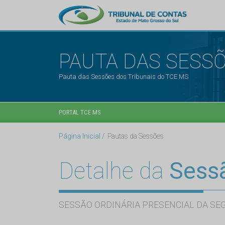
PAUTA DAS SESS
Pauta das Sessões dos Tribunais do TCE MS
PORTAL TCE MS
Página Inicial
Pautas da Sessões
Detalhe da
Sess
SESSÃO ORDINÁRIA PRESENCIAL DA SE