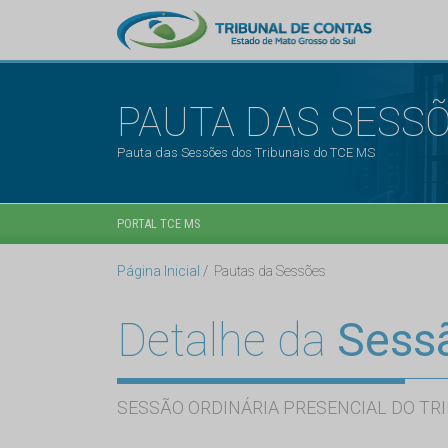
PAUTA DAS SESS
Pauta das Sessões dos Tribunais do TCE MS
PORTAL TCE MS
Página Inicial
Pautas da Sessões
Detalhe da
Sess
SESSÃO ORDINÁRIA PRESENCIAL DO TRI