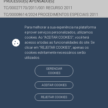
PROCESSO(S) APENSADO(S):
TC/00027170/2011/001 RECURSO 2011
TC/00008614/2024 PROCEDIMENTOS ESPECIAIS 2011
Para melhorar a sua experiência na plataforma
RELATOR:
CONS. RONALDO CHADID
e prover serviços personalizados, utilizamos
PROCESSO:
TC/4450/2010
cookies. Ao "ACEITAR COOKIES", você terá
ASSUNTO:
CONTRATO DE OBRA 2010
acesso a todas as funcionalidades do site. Se
clicar em "REJEITAR COOKIES", apenas os
PROTOCOLO:
984508
cookies estritamente necessários serão
ORGÃO:
PREFEITURA MUNICIPAL DE PONTA PORA
utilizados.
INTERESSADO(S):
BETUNEL INDUSTRIA E COMERCIO
LTDA, FLAVIO ESGAIB KAYATT, JOAO MARCOS LACOSKI,
GERENCIAR
COOKIES
LUDIMAR GODOY NOVAIS
ADVOGADO(S):
NÃO HÁ
ACEITAR COOKIES
RELATOR:
CONS. RONALDO CHADID
REJEITAR COOKIES
PROCESSO:
TC/00142/2012