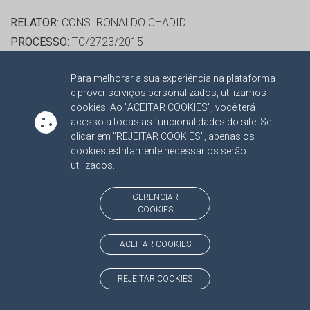
RELATOR:
CONS. RONALDO CHADID
PROCESSO:
TC/2723/2015
ASSUNTO:
APURAÇÃO DE RESPONSABILIDADE 2014
Para melhorar a sua experiência na plataforma
PROTOCOLO:
1575993
e prover serviços personalizados, utilizamos
ORGÃO:
FUNDO MUNICIPAL DE MANUTENÇÃO E
cookies. Ao "ACEITAR COOKIES", você terá
DESENVOLVIMENTO DA EDUCAÇÃO BÁSICA E DE
acesso a todas as funcionalidades do site. Se
clicar em "REJEITAR COOKIES", apenas os
VALORIZAÇÃO DOS PROFISSIONAIS DA EDUCAÇÃO DE
cookies estritamente necessários serão
CORGUINHO
utilizados.
INTERESSADO(S):
DALTON DE SOUZA LIMA
ADVOGADO(S):
NÃO HÁ
GERENCIAR
COOKIES
RELATOR:
CONS. RONALDO CHADID
ACEITAR COOKIES
PROCESSO:
TC/2726/2015
ASSUNTO:
APURAÇÃO DE RESPONSABILIDADE 2014
REJEITAR COOKIES
PROTOCOLO:
1575997