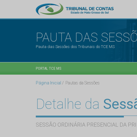
PAUTA DAS SESS
Pauta das Sessões dos Tribunais do TCE MS
PORTAL TCE MS
Página Inicial
Pautas da Sessões
Detalhe da
Sess
SESSÃO ORDINÁRIA PRESENCIAL DA PRI