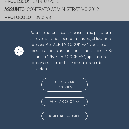
PROCESSO:
TC/1907/2013
ASSUNTO:
CONTRATO ADMINISTRATIVO 2012
PROTOCOLO:
1390598
ORGÃO:
PREFEITURA MUNICIPAL DE PONTA PORA
Para melhorar a sua experiência na plataforma
INTERESSADO(S):
EXPRESSO QUEIROZ LTDA, FLAVIO
e prover serviços personalizados, utilizamos
ESGAIB KAYATT, LUDIMAR GODOY NOVAIS
cookies. Ao "ACEITAR COOKIES", você terá
ADVOGADO(S):
NÃO HÁ
acesso a todas as funcionalidades do site. Se
clicar em "REJEITAR COOKIES", apenas os
cookies estritamente necessários serão
RELATORA:
CONS. MARISA JOAQUINA MONTEIRO
utilizados.
SERRANO
PROCESSO:
TC/19091/2013
GERENCIAR
COOKIES
ASSUNTO:
CONTRATO ADMINISTRATIVO 2013
PROTOCOLO:
1462467
ACEITAR COOKIES
ORGÃO:
PREFEITURA MUNICIPAL DE BELA VISTA
INTERESSADO(S):
ESPOLIO RENATO DE SOUZA ROSA,
REJEITAR COOKIES
POSTO DAS OLIVEIRAS LTDA