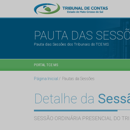
PAUTA DAS SESS
Pauta das Sessões dos Tribunais do TCE MS
PORTAL TCE MS
Página Inicial
Pautas da Sessões
Detalhe da
Sess
SESSÃO ORDINÁRIA PRESENCIAL DO TRI