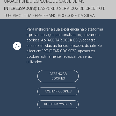
ORGÃO:
FUNDO ESPECIAL DE SAÚDE DE MS
INTERESSADO(S):
EASYCRED SERVICOS DE CREDITO E
TURISMO LTDA - EPP, FRANCISCO JOSÉ DA SILVA
ADVOGADO(S):
NÃO HÁ
Para melhorar a sua experiência na plataforma
e prover serviços personalizados, utilizamos
RELATORA:
CONS. MARISA JOAQUINA MONTEIRO
cookies. Ao "ACEITAR COOKIES", você terá
SERRANO
acesso a todas as funcionalidades do site. Se
clicar em "REJEITAR COOKIES", apenas os
PROCESSO:
TC/21179/2015
cookies estritamente necessários serão
ASSUNTO:
UTILIZAÇÃO DA ATA DE REGISTRO DE PREÇO
utilizados.
2015
PROTOCOLO:
1652933
GERENCIAR
COOKIES
ORGÃO:
FUNDO ESPECIAL DE SAÚDE DE MS
INTERESSADO(S):
HOSPFAR INDUSTRIA E COMERCIO DE
ACEITAR COOKIES
PRODUTOS HOSPITALARES LTDA, ROBSON YUTAKA
FUKUDA
REJEITAR COOKIES
ADVOGADO(S):
NÃO HÁ