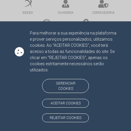
ESCOEX
OUVIDORIA
CORREGEDORIA
ATRICON
LINKS
Para melhorar a sua experiência na plataforma
e prover serviços personalizados, utilizamos
cookies. Ao "ACEITAR COOKIES", você terá
acesso a todas as funcionalidades do site. Se
clicar em "REJEITAR COOKIES", apenas os
cookies estritamente necessários serão
utilizados.
INSTITUCIONAL
NOTÍCIAS
DIÁRIO OFICIAL
SERVIDOR
GERENCIAR
PORTAL DO
JURISDICIONADO
COOKIES
TRANSPARÊNCIA
ACEITAR COOKIES
MAPA DO SITE
ONDE ESTAMOS
(CLIQUE E NAVEGUE)
REJEITAR COOKIES
Av. Des. José Nunes da Cunha, bloco
(67) 3317-1500
29
Seg à Sex das 07 as 13h