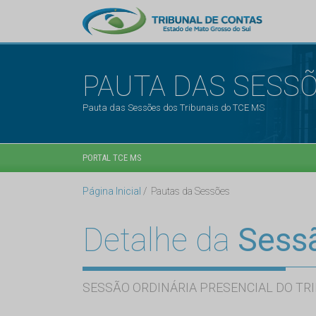
PAUTA DAS SESS
Pauta das Sessões dos Tribunais do TCE MS
PORTAL TCE MS
Página Inicial
Pautas da Sessões
Detalhe da
Sess
SESSÃO ORDINÁRIA PRESENCIAL DO TRI