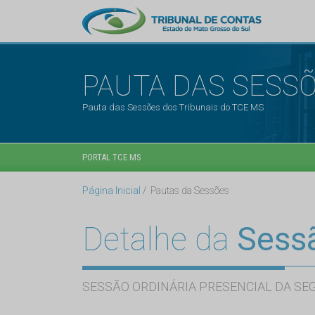
PAUTA DAS SESS
Pauta das Sessões dos Tribunais do TCE MS
PORTAL TCE MS
Página Inicial
Pautas da Sessões
Detalhe da
Sess
SESSÃO ORDINÁRIA PRESENCIAL DA SE