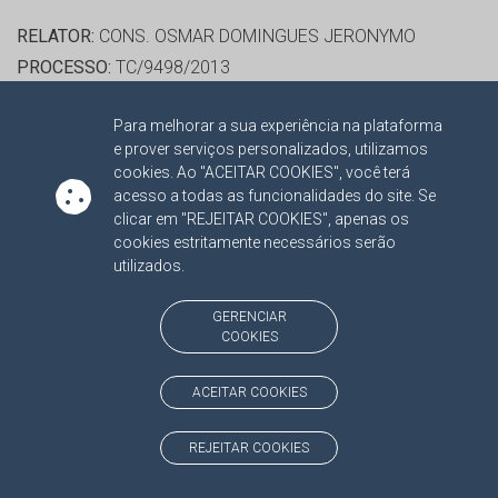
RELATOR:
CONS. OSMAR DOMINGUES JERONYMO
PROCESSO:
TC/9498/2013
ASSUNTO:
CONTRATO ADMINISTRATIVO 2013
Para melhorar a sua experiência na plataforma
PROTOCOLO:
1422558
e prover serviços personalizados, utilizamos
ORGÃO:
PREFEITURA MUNICIPAL DE CAARAPÓ
cookies. Ao "ACEITAR COOKIES", você terá
INTERESSADO(S):
MARIO VALERIO, TDR INFORMATICA
acesso a todas as funcionalidades do site. Se
clicar em "REJEITAR COOKIES", apenas os
LTDA - EPP
cookies estritamente necessários serão
ADVOGADO(S):
NÃO HÁ
utilizados.
RELATOR:
CONS. OSMAR DOMINGUES JERONYMO
GERENCIAR
COOKIES
PROCESSO:
TC/10452/2013
ASSUNTO:
CONTRATO ADMINISTRATIVO 2013
ACEITAR COOKIES
PROTOCOLO:
1425877
ORGÃO:
PREFEITURA MUNICIPAL DE JATEI
REJEITAR COOKIES
INTERESSADO(S):
ARILSON NASCIMENTO TARGINO, SILVA