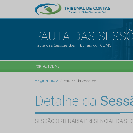
PAUTA DAS SESS
Pauta das Sessões dos Tribunais do TCE MS
PORTAL TCE MS
Página Inicial
Pautas da Sessões
Detalhe da
Sess
SESSÃO ORDINÁRIA PRESENCIAL DA SE