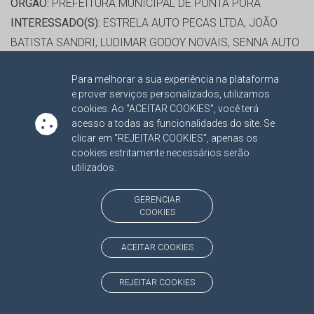
ORGÃO:
PREFEITURA MUNICIPAL DE PONTA PORA
INTERESSADO(S):
ESTRELA AUTO PECAS LTDA, JOÃO
BATISTA SANDRI, LUDIMAR GODOY NOVAIS, SENNA AUTO
PEÇAS LTDA
Para melhorar a sua experiência na plataforma
ADVOGADO(S):
NÃO HÁ
e prover serviços personalizados, utilizamos
cookies. Ao "ACEITAR COOKIES", você terá
RELATOR:
CONS. OSMAR DOMINGUES JERONYMO
acesso a todas as funcionalidades do site. Se
clicar em "REJEITAR COOKIES", apenas os
PROCESSO:
TC/22631/2016
cookies estritamente necessários serão
ASSUNTO:
ATA DE REGISTRO DE PREÇO 2016
utilizados.
PROTOCOLO:
1732009
ORGÃO:
PREFEITURA MUNICIPAL DE PONTA PORA
GERENCIAR
COOKIES
INTERESSADO(S):
DIMAQ CAMPOTRAT MÁQUINAS E
EQUIPAMENTOS LTDA, JOÃO BATISTA SANDRI
ACEITAR COOKIES
ADVOGADO(S):
NÃO HÁ
REJEITAR COOKIES
RELATOR:
CONS. OSMAR DOMINGUES JERONYMO