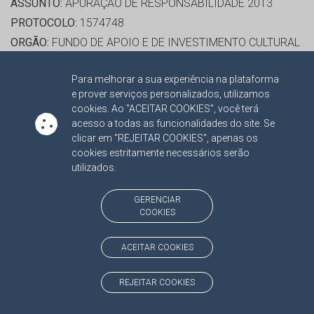
ASSUNTO:
APURAÇÃO DE RESPONSABILIDADE 2013
PROTOCOLO:
1574748
ORGÃO:
FUNDO DE APOIO E DE INVESTIMENTO CULTURAL
DE SIDROLANDIA
Para melhorar a sua experiência na plataforma
INTERESSADO(S):
ARI BASSO
e prover serviços personalizados, utilizamos
ADVOGADO(S):
NÃO HÁ
cookies. Ao "ACEITAR COOKIES", você terá
OBSERVAÇÃO:
RETIRADO DE OFÍCIO NA 018ª SESSÃO
acesso a todas as funcionalidades do site. Se
clicar em "REJEITAR COOKIES", apenas os
ORD. T.P. DO DIA 09/08/2017.
cookies estritamente necessários serão
utilizados.
RELATOR:
CONS. OSMAR DOMINGUES JERONYMO
PROCESSO:
TC/2169/2015
GERENCIAR
COOKIES
ASSUNTO:
APURAÇÃO DE RESPONSABILIDADE 2014
PROTOCOLO:
1574956
ACEITAR COOKIES
ORGÃO:
PREFEITURA MUNICIPAL DE PORTO MURTINHO
INTERESSADO(S):
DERLEI JOÃO DELEVATTI, HEITOR
REJEITAR COOKIES
MIRANDA DOS SANTOS