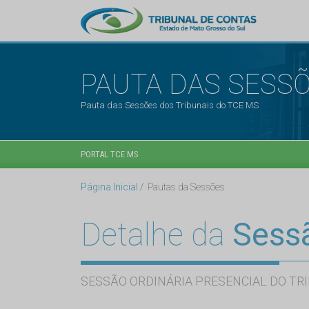
PAUTA DAS SESS
Pauta das Sessões dos Tribunais do TCE MS
PORTAL TCE MS
Página Inicial
Pautas da Sessões
Detalhe da
Sess
SESSÃO ORDINÁRIA PRESENCIAL DO TRI