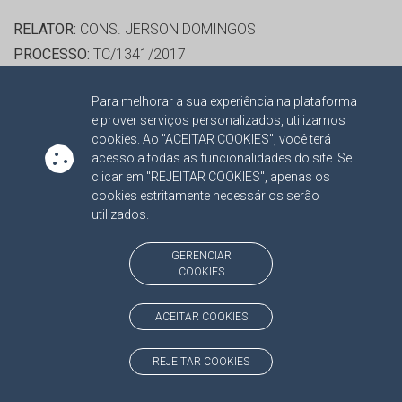
RELATOR:
CONS. JERSON DOMINGOS
PROCESSO:
TC/1341/2017
ASSUNTO:
LICITAÇÃO E CONTRATO OBRAS / SERVIÇOS
Para melhorar a sua experiência na plataforma
DE ENGENHARIA E MEIO AMBIENTE 2017
e prover serviços personalizados, utilizamos
PROTOCOLO:
1780370
cookies. Ao "ACEITAR COOKIES", você terá
ORGÃO:
PREFEITURA MUNICIPAL DE TRES LAGOAS
acesso a todas as funcionalidades do site. Se
clicar em "REJEITAR COOKIES", apenas os
INTERESSADO(S):
JOSÉ PEREIRA DA SILVA
cookies estritamente necessários serão
ADVOGADO(S):
NÃO HÁ
utilizados.
RELATOR:
CONS. JERSON DOMINGOS
GERENCIAR
COOKIES
PROCESSO:
TC/6339/2017
ASSUNTO:
LICITAÇÃO E CONTRATO OBRAS / SERVIÇOS
ACEITAR COOKIES
DE ENGENHARIA E MEIO AMBIENTE 2017
PROTOCOLO:
1798546
REJEITAR COOKIES
ORGÃO:
EMPRESA DE SANEAMENTO DE MATO GROSSO