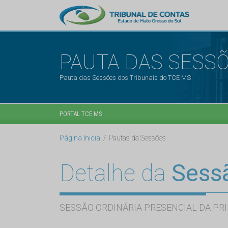
PAUTA DAS SESS
Pauta das Sessões dos Tribunais do TCE MS
PORTAL TCE MS
Página Inicial
Pautas da Sessões
Detalhe da
Sess
SESSÃO ORDINÁRIA PRESENCIAL DA PRI