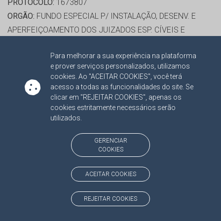
PROTOCOLO:
1673807
ORGÃO:
FUNDO ESPECIAL P/ INSTALAÇÃO, DESENV. E
APERFEIÇOAMENTO DOS JUIZADOS ESP. CÍVEIS E
CRIMINAIS
Para melhorar a sua experiência na plataforma
INTERESSADO(S):
JULIO DIAS DE ALMEIDA
e prover serviços personalizados, utilizamos
ADVOGADO(S):
NÃO HÁ
cookies. Ao "ACEITAR COOKIES", você terá
acesso a todas as funcionalidades do site. Se
clicar em "REJEITAR COOKIES", apenas os
RELATORA:
CONS. MARISA JOAQUINA MONTEIRO
cookies estritamente necessários serão
SERRANO
utilizados.
PROCESSO:
TC/6854/2016
ASSUNTO:
UTILIZAÇÃO DA ATA DE REGISTRO DE PREÇO
GERENCIAR
COOKIES
2016
PROTOCOLO:
1673937
ACEITAR COOKIES
ORGÃO:
FUNDO ESPECIAL DE SAÚDE DE MS
INTERESSADO(S):
EASYCRE SERVICOS DE CREDITO E
REJEITAR COOKIES
TURISMO EIRELI, ROBSON YUTAKA FUKUDA