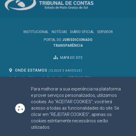
INSTITUCIONAL
NOTÍCIAS
DIÁRIO OFICIAL
SERVIDOR
PORTAL DO
JURISDICIONADO
TRANSPARÊNCIA
MAPA DO SITE
ONDE ESTAMOS
(CLIQUE E NAVEGUE)
Av. Des. José Nunes da Cunha, bloco
(67) 3317-1500
29
Seg à Sex das 07 as 13h
Para melhorar a sua experiência na plataforma
Campo Grande/MS
CEP: 79031-310
e prover serviços personalizados, utilizamos
cookies. Ao "ACEITAR COOKIES", você terá
acesso a todas as funcionalidades do site. Se
clicar em "REJEITAR COOKIES", apenas os
SIGA NOSSAS REDES SOCIAIS
cookies estritamente necessários serão
Linked In
Youtube
Facebook
X
Instagram
utilizados.