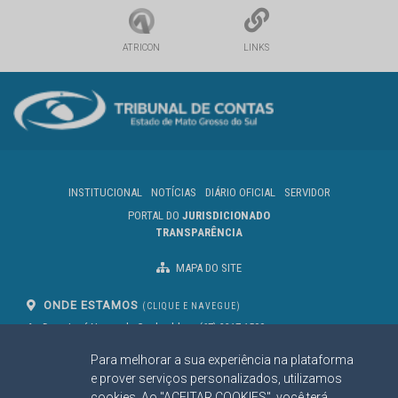
ATRICON
LINKS
INSTITUCIONAL
NOTÍCIAS
DIÁRIO OFICIAL
SERVIDOR
PORTAL DO
JURISDICIONADO
TRANSPARÊNCIA
MAPA DO SITE
ONDE ESTAMOS
(CLIQUE E NAVEGUE)
Av. Des. José Nunes da Cunha, bloco
(67) 3317-1500
29
Seg à Sex das 07 as 13h
Para melhorar a sua experiência na plataforma
Campo Grande/MS
CEP: 79031-310
e prover serviços personalizados, utilizamos
cookies. Ao "ACEITAR COOKIES", você terá