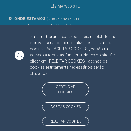
MAPA DO SITE
ONDE ESTAMOS
(CLIQUE E NAVEGUE)
Av. Des. José Nunes da Cunha, bloco
(67) 3317-1500
29
Seg à Sex das 07 as 13h
Para melhorar a sua experiência na plataforma
Campo Grande/MS
CEP: 79031-310
e prover serviços personalizados, utilizamos
cookies. Ao "ACEITAR COOKIES", você terá
acesso a todas as funcionalidades do site. Se
clicar em "REJEITAR COOKIES", apenas os
SIGA NOSSAS REDES SOCIAIS
cookies estritamente necessários serão
Linked In
Youtube
Facebook
X
Instagram
utilizados.
BAIXE NOSSO APLICATIVO
GERENCIAR
COOKIES
ACEITAR COOKIES
https://www.tce.ms.gov.br
REJEITAR COOKIES