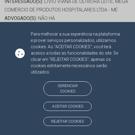
INTERESSADO(S):
LIVIO VIANA DE OLIVEIRA LEITE, MEGA
COMERCIO DE PRODUTOS HOSPITALARES LTDA - ME
ADVOGADO(S):
NÃO HÁ
Para melhorar a sua experiência na plataforma
RELATOR:
CONS. MARCIO CAMPOS MONTEIRO
e prover serviços personalizados, utilizamos
PROCESSO:
TC/3301/2015
cookies. Ao "ACEITAR COOKIES", você terá
ASSUNTO:
CONTRATO ADMINISTRATIVO 2014
acesso a todas as funcionalidades do site. Se
clicar em "REJEITAR COOKIES", apenas os
PROTOCOLO:
1567142
cookies estritamente necessários serão
ORGÃO:
FUNDAÇÃO SERVIÇOS DE SAÚDE DE MATO
utilizados.
GROSSO DO SUL
INTERESSADO(S):
CQC - TECNOLOGIA EM SISTEMAS
GERENCIAR
COOKIES
DIAGNÓSTICOS LTDA, JUSTINIANO BARBOSA VAVAS,
RUDINEY DE ARAUJO LEAL
ACEITAR COOKIES
ADVOGADO(S):
NÃO HÁ
REJEITAR COOKIES
RELATOR:
CONS. MARCIO CAMPOS MONTEIRO