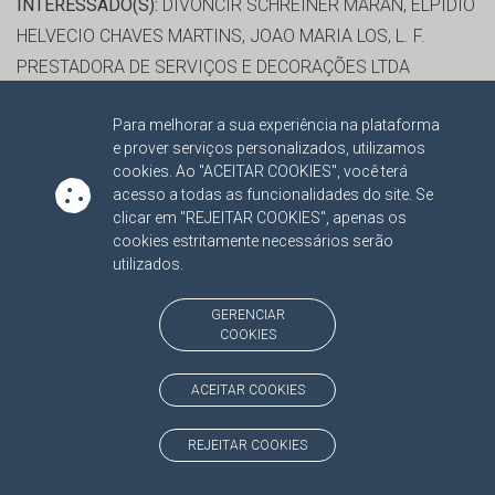
INTERESSADO(S):
DIVONCIR SCHREINER MARAN, ELPIDIO
HELVECIO CHAVES MARTINS, JOAO MARIA LOS, L. F.
PRESTADORA DE SERVIÇOS E DECORAÇÕES LTDA
ADVOGADO(S):
NÃO HÁ
Para melhorar a sua experiência na plataforma
e prover serviços personalizados, utilizamos
RELATOR:
CONS. MARCIO CAMPOS MONTEIRO
cookies. Ao "ACEITAR COOKIES", você terá
PROCESSO:
TC/4805/2009
acesso a todas as funcionalidades do site. Se
clicar em "REJEITAR COOKIES", apenas os
ASSUNTO:
CONTRATO ADMINISTRATIVO 2009
cookies estritamente necessários serão
PROTOCOLO:
942565
utilizados.
ORGÃO:
SECRETARIA MUNICIPAL DE SAÚDE DE CORUMBÁ
INTERESSADO(S):
ANDREA CABRAL ULLE, DESIANE PIRES
GERENCIAR
COOKIES
AMÉRICO RODRIGUES DA SILVA, DINACI VIEIRA MARQUES
RANZI, LAMARTINE DE FIGUEIREDO COSTA, LAUTHER DA
ACEITAR COOKIES
SILVA SERRA, LUIZ ALEXANDRE NOMA BOIGUES, SERGIO
RODRIGUES
REJEITAR COOKIES
ADVOGADO(S):
NÃO HÁ