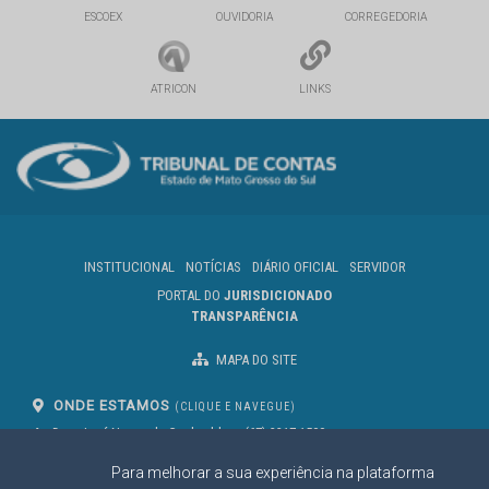
ESCOEX
OUVIDORIA
CORREGEDORIA
ATRICON
LINKS
INSTITUCIONAL
NOTÍCIAS
DIÁRIO OFICIAL
SERVIDOR
PORTAL DO
JURISDICIONADO
TRANSPARÊNCIA
MAPA DO SITE
ONDE ESTAMOS
(CLIQUE E NAVEGUE)
Av. Des. José Nunes da Cunha, bloco
(67) 3317-1500
29
Seg à Sex das 07 as 13h
Para melhorar a sua experiência na plataforma
Campo Grande/MS