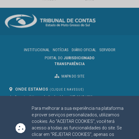
INSTITUCIONAL
NOTÍCIAS
DIÁRIO OFICIAL
SERVIDOR
PORTAL DO
JURISDICIONADO
TRANSPARÊNCIA
MAPA DO SITE
ONDE ESTAMOS
(CLIQUE E NAVEGUE)
Av. Des. José Nunes da Cunha, bloco
(67) 3317-1500
29
Seg à Sex das 07 as 13h
Para melhorar a sua experiência na plataforma
Campo Grande/MS
CEP: 79031-310
e prover serviços personalizados, utilizamos
cookies. Ao "ACEITAR COOKIES", você terá
acesso a todas as funcionalidades do site. Se
clicar em "REJEITAR COOKIES", apenas os
SIGA NOSSAS REDES SOCIAIS