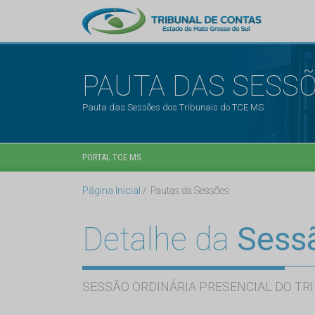
PAUTA DAS SESS
Pauta das Sessões dos Tribunais do TCE MS
PORTAL TCE MS
Página Inicial
Pautas da Sessões
Detalhe da
Sess
SESSÃO ORDINÁRIA PRESENCIAL DO TRI