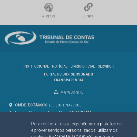
ATRICON
LINKS
INSTITUCIONAL
NOTÍCIAS
DIÁRIO OFICIAL
SERVIDOR
PORTAL DO
JURISDICIONADO
TRANSPARÊNCIA
MAPA DO SITE
ONDE ESTAMOS
(CLIQUE E NAVEGUE)
Av. Des. José Nunes da Cunha, bloco
(67) 3317-1500
29
Seg à Sex das 07 as 13h
Para melhorar a sua experiência na plataforma
Campo Grande/MS
CEP: 79031-310
e prover serviços personalizados, utilizamos
cookies. Ao "ACEITAR COOKIES", você terá