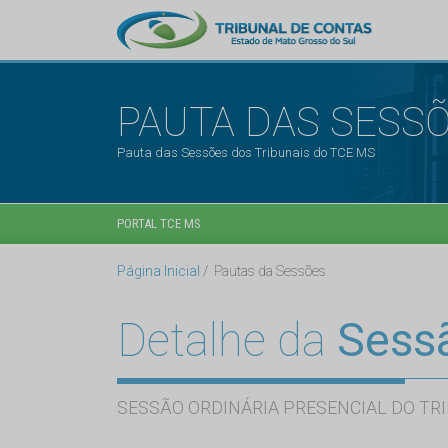
PAUTA DAS SESS
Pauta das Sessões dos Tribunais do TCE MS
PORTAL TCE MS
Página Inicial
Pautas da Sessões
Detalhe da
Sess
SESSÃO ORDINÁRIA PRESENCIAL DO TRI