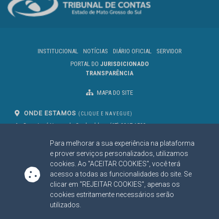
INSTITUCIONAL
NOTÍCIAS
DIÁRIO OFICIAL
SERVIDOR
PORTAL DO
JURISDICIONADO
TRANSPARÊNCIA
MAPA DO SITE
ONDE ESTAMOS
(CLIQUE E NAVEGUE)
Av. Des. José Nunes da Cunha, bloco
(67) 3317-1500
29
Seg à Sex das 07 as 13h
Para melhorar a sua experiência na plataforma
Campo Grande/MS
CEP: 79031-310
e prover serviços personalizados, utilizamos
cookies. Ao "ACEITAR COOKIES", você terá
acesso a todas as funcionalidades do site. Se
clicar em "REJEITAR COOKIES", apenas os
SIGA NOSSAS REDES SOCIAIS
cookies estritamente necessários serão
Linked In
Youtube
Facebook
X
Instagram
utilizados.