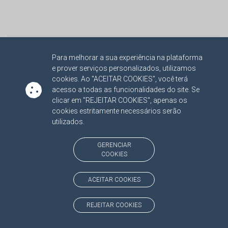
Página Inicial
Voltar
Para melhorar a sua experiência na plataforma
Não imprima, compartilhe
e prover serviços personalizados, utilizamos
cookies. Ao "ACEITAR COOKIES", você terá
acesso a todas as funcionalidades do site. Se
clicar em "REJEITAR COOKIES", apenas os
cookies estritamente necessários serão
utilizados.
GERENCIAR
COOKIES
ESCOEX
OUVIDORIA
CORREGEDORIA
ACEITAR COOKIES
REJEITAR COOKIES
ATRICON
LINKS