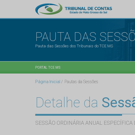
PAUTA DAS SESS
Pauta das Sessões dos Tribunais do TCE MS
PORTAL TCE MS
Página Inicial
Pautas da Sessões
Detalhe da
Sess
SESSÃO ORDINÁRIA ANUAL ESPECÍFICA 