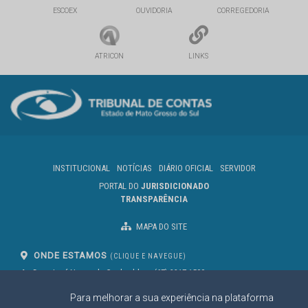
ESCOEX
OUVIDORIA
CORREGEDORIA
ATRICON
LINKS
INSTITUCIONAL
NOTÍCIAS
DIÁRIO OFICIAL
SERVIDOR
PORTAL DO
JURISDICIONADO
TRANSPARÊNCIA
MAPA DO SITE
ONDE ESTAMOS
(CLIQUE E NAVEGUE)
Av. Des. José Nunes da Cunha, bloco
(67) 3317-1500
29
Seg à Sex das 07 as 13h
Para melhorar a sua experiência na plataforma
Campo Grande/MS