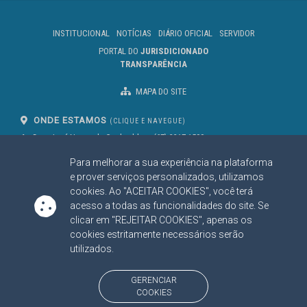
INSTITUCIONAL
NOTÍCIAS
DIÁRIO OFICIAL
SERVIDOR
PORTAL DO
JURISDICIONADO
TRANSPARÊNCIA
MAPA DO SITE
ONDE ESTAMOS
(CLIQUE E NAVEGUE)
Av. Des. José Nunes da Cunha, bloco
(67) 3317-1500
29
Seg à Sex das 07 as 13h
Para melhorar a sua experiência na plataforma
Campo Grande/MS
CEP: 79031-310
e prover serviços personalizados, utilizamos
cookies. Ao "ACEITAR COOKIES", você terá
acesso a todas as funcionalidades do site. Se
clicar em "REJEITAR COOKIES", apenas os
SIGA NOSSAS REDES SOCIAIS
cookies estritamente necessários serão
Linked In
Youtube
Facebook
X
Instagram
utilizados.
BAIXE NOSSO APLICATIVO
GERENCIAR
COOKIES